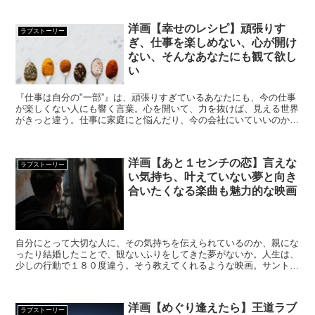
持ちが明るくなる物語です。
洋画【幸せのレシピ】頑張りす
ラブストーリー
ぎ、仕事を楽しめない、心が開け
ない、そんなあなたにも観て欲し
い
『仕事は自分の"一部”』は、頑張りすぎているあなたにも、今の仕事
が楽しくない人にも響く言葉。心を開いて、力を抜けば、見える世界
がきっと違う。仕事に家庭にと悩んだり、今の会社にいていいのかと
悩んだり。多くの帰路が存在するアラサー世代に見て欲しい映画。
洋画【あと１センチの恋】言えな
ラブストーリー
い気持ち、叶えていない夢と向き
合いたくなる楽曲も魅力的な映画
自分にとって大切な人に、その気持ちを伝えられているのか、親にな
ったり結婚したことで、観ないふりをしてきた夢がないか。人生は、
少しの行動で１８０度違う。そう教えてくれるような映画。サントラ
は心を打つものからアップテンポまで素敵な楽曲揃い。
洋画【めぐり逢えたら】王道ラブ
ラブストーリー