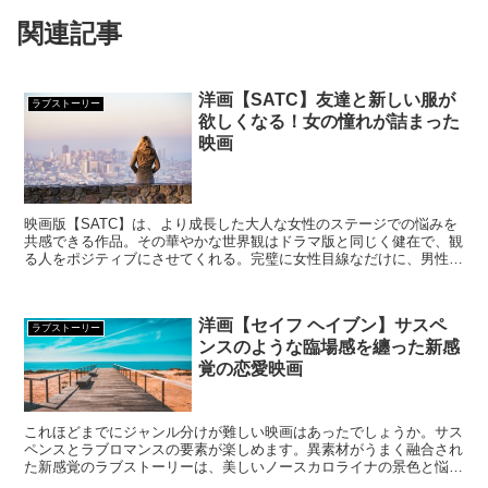
関連記事
洋画【SATC】友達と新しい服が
ラブストーリー
欲しくなる！女の憧れが詰まった
映画
映画版【SATC】は、より成長した大人な女性のステージでの悩みを
共感できる作品。その華やかな世界観はドラマ版と同じく健在で、観
る人をポジティブにさせてくれる。完璧に女性目線なだけに、男性が
見たら目からウロコかも。
洋画【セイフ ヘイブン】サスペ
ラブストーリー
ンスのような臨場感を纏った新感
覚の恋愛映画
これほどまでにジャンル分けが難しい映画はあったでしょうか。サス
ペンスとラブロマンスの要素が楽しめます。異素材がうまく融合され
た新感覚のラブストーリーは、美しいノースカロライナの景色と悩め
る人の再出発を後押しするメッセージ性、ラストのサプライズで、気