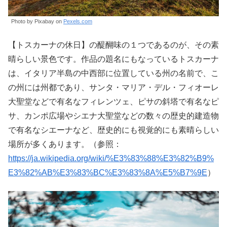
Photo by Pixabay on
Pexels.com
【トスカーナの休日】の醍醐味の１つであるのが、その素
晴らしい景色です。作品の題名にもなっているトスカーナ
は、イタリア半島の中西部に位置している州の名前で、こ
の州には州都であり、サンタ・マリア・デル・フィオーレ
大聖堂などで有名なフィレンツェ、ピサの斜塔で有名なピ
サ、カンポ広場やシエナ大聖堂などの数々の歴史的建造物
で有名なシエーナなど、歴史的にも視覚的にも素晴らしい
場所が多くあります。（参照：
https://ja.wikipedia.org/wiki/%E3%83%88%E3%82%B9%
E3%82%AB%E3%83%BC%E3%83%8A%E5%B7%9E
）