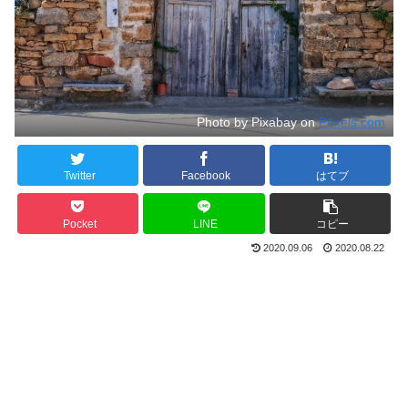
Photo by Pixabay on
Pexels.com
Twitter
Facebook
はてブ
Pocket
LINE
コピー
2020.09.06
2020.08.22