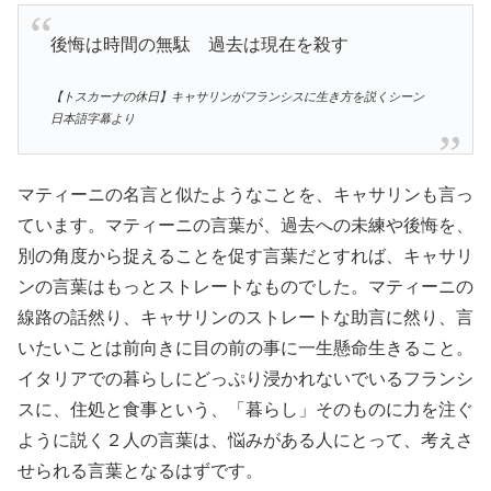
後悔は時間の無駄 過去は現在を殺す
【トスカーナの休日】キャサリンがフランシスに生き方を説くシーン
日本語字幕より
マティーニの名言と似たようなことを、キャサリンも言っ
ています。マティーニの言葉が、過去への未練や後悔を、
別の角度から捉えることを促す言葉だとすれば、キャサリ
ンの言葉はもっとストレートなものでした。マティーニの
線路の話然り、キャサリンのストレートな助言に然り、言
いたいことは前向きに目の前の事に一生懸命生きること。
イタリアでの暮らしにどっぷり浸かれないでいるフランシ
スに、住処と食事という、「暮らし」そのものに力を注ぐ
ように説く２人の言葉は、悩みがある人にとって、考えさ
せられる言葉となるはずです。