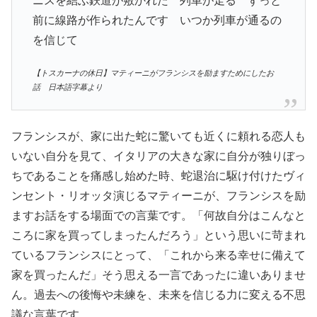
ニスを結ぶ鉄道が敷かれた 列車が走る ずっと
前に線路が作られたんです いつか列車が通るの
を信じて
【トスカーナの休日】マティーニがフランシスを励ますためにしたお
話 日本語字幕より
フランシスが、家に出た蛇に驚いても近くに頼れる恋人も
いない自分を見て、イタリアの大きな家に自分が独りぼっ
ちであることを痛感し始めた時、蛇退治に駆け付けたヴィ
ンセント・リオッタ演じるマティーニが、フランシスを励
ますお話をする場面での言葉です。「何故自分はこんなと
ころに家を買ってしまったんだろう」という思いに苛まれ
ているフランシスにとって、「これから来る幸せに備えて
家を買ったんだ」そう思える一言であったに違いありませ
ん。過去への後悔や未練を、未来を信じる力に変える不思
議な言葉です。